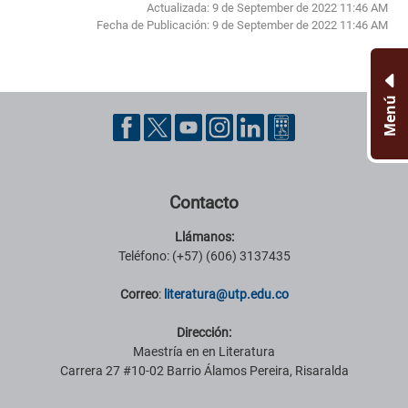
Actualizada: 9 de September de 2022 11:46 AM
Fecha de Publicación:
9 de September de 2022 11:46 AM
Menú
Pie de página con información de contacto, redes sociales y datos ins
Contacto
Llámanos:
Teléfono: (+57) (606) 3137435
Correo
:
literatura@utp.edu.co
Dirección:
Maestría en en Literatura
Carrera 27 #10-02 Barrio Álamos Pereira, Risaralda