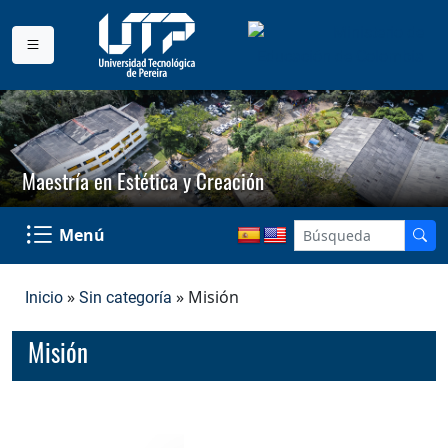
Maestría en Estética y Creación
Menú
»
» Misión
Inicio
Sin categoría
Misión