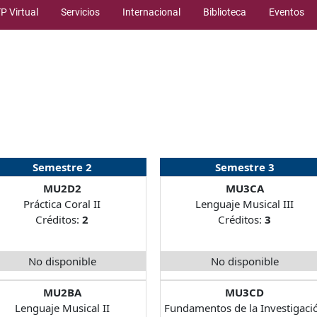
P Virtual
Servicios
Internacional
Biblioteca
Eventos
Semestre 2
Semestre 3
MU2D2
MU3CA
Práctica Coral II
Lenguaje Musical III
Créditos:
2
Créditos:
3
No disponible
No disponible
MU2BA
MU3CD
Lenguaje Musical II
Fundamentos de la Investigaci