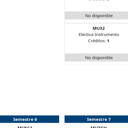
No disponible
MU32
Electiva Instrumento
Créditos:
1
No disponible
Semestre 6
Semestre 7
MU6C1
MU7GH