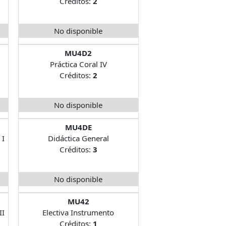
Créditos:
2
No disponible
MU4D2
Práctica Coral IV
Créditos:
2
No disponible
MU4DE
 I
Didáctica General
Créditos:
3
No disponible
MU42
II
Electiva Instrumento
Créditos:
1