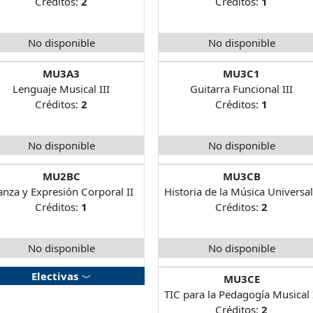
Créditos:
2
Créditos:
1
No disponible
No disponible
MU3A3
MU3C1
Lenguaje Musical III
Guitarra Funcional III
Créditos:
2
Créditos:
1
No disponible
No disponible
MU2BC
MU3CB
nza y Expresión Corporal II
Historia de la Música Universal
Créditos:
1
Créditos:
2
No disponible
No disponible
Electivas
MU3CE
TIC para la Pedagogía Musical 
Créditos:
2