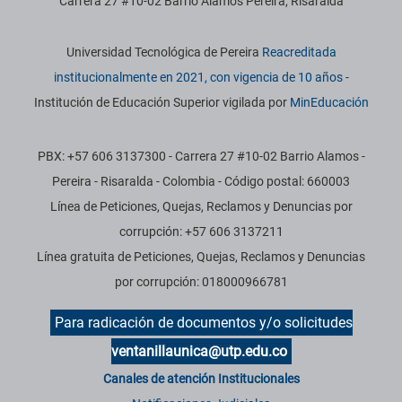
Carrera 27 #10-02 Barrio Álamos Pereira, Risaralda
Información institucional
Universidad Tecnológica de Pereira
Reacreditada
institucionalmente en 2021, con vigencia de 10 años
-
Institución de Educación Superior vigilada por
MinEducación
PBX: +57 606 3137300 - Carrera 27 #10-02 Barrio Alamos -
Pereira - Risaralda - Colombia - Código postal: 660003
Línea de Peticiones, Quejas, Reclamos y Denuncias por
corrupción: +57 606 3137211
Línea gratuita de Peticiones, Quejas, Reclamos y Denuncias
por corrupción: 018000966781
Para radicación de documentos y/o solicitudes
ventanillaunica@utp.edu.co
Canales de atención Institucionales