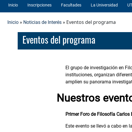
Inicio
Inscripciones
Facultades
La Universidad
UT
»
» Eventos del programa
Inicio
Noticias de Interés
Eventos del programa
El grupo de investigación en Fil
instituciones, organizan difere
amplíen su panorama investigativ
Nuestros event
Primer Foro de Filosofía Carlos
Este evento se llevó a cabo en l