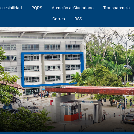
ccesibilidad
PQRS
Atención al Ciudadano
Transparencia
Correo
RSS