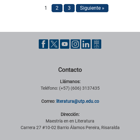
1
2
3
Siguiente »
Pie de página con información de contacto, redes sociales y datos ins
Contacto
Llámanos:
Teléfono: (+57) (606) 3137435
Correo
:
literatura@utp.edu.co
Dirección:
Maestría en en Literatura
Carrera 27 #10-02 Barrio Álamos Pereira, Risaralda