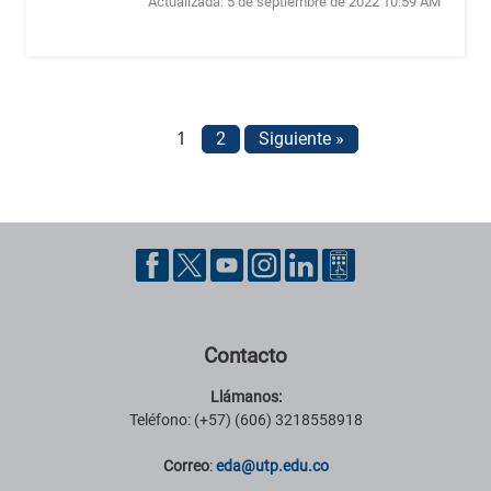
Actualizada:
5 de septiembre de 2022 10:59 AM
1
2
Siguiente »
Pie de página con información de contacto, redes sociales y datos ins
Contacto
Llámanos:
Teléfono: (+57) (606) 3218558918
Correo
:
eda@utp.edu.co