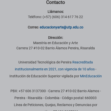
Contacto
Llámanos:
Teléfono: (+57) (606) 314 617 76 22
Correo
:
educacionyarte@utp.edu.co
Dirección:
Maestria en Educación y Arte
Carrera 27 #10-02 Barrio Álamos Pereira, Risaralda
Información institucional
Universidad Tecnológica de Pereira
Reacreditada
institucionalmente en 2021, con vigencia de 10 años
-
Institución de Educación Superior vigilada por
MinEducación
PBX: +57 606 3137300 - Carrera 27 #10-02 Barrio Alamos -
Pereira - Risaralda - Colombia - Código postal: 660003
Línea de Peticiones, Quejas, Reclamos y Denuncias por