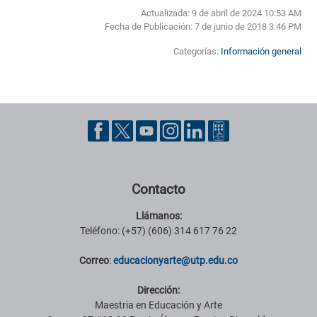
Actualizada: 9 de abril de 2024 10:53 AM
Fecha de Publicación:
7 de junio de 2018 3:46 PM
Categorías:
Información general
Pie de página con información de contacto, redes sociales y datos ins
Contacto
Llámanos:
Teléfono: (+57) (606) 314 617 76 22
Correo
:
educacionyarte@utp.edu.co
Dirección:
Maestria en Educación y Arte