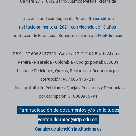
Carrera 27 #10-02 Barrio Álamos Pereira, Risaralda
Información institucional
Universidad Tecnológica de Pereira
Reacreditada
institucionalmente en 2021, con vigencia de 10 años
-
Institución de Educación Superior vigilada por
MinEducación
PBX: +57 606 3137300 - Carrera 27 #10-02 Barrio Alamos -
Pereira - Risaralda - Colombia - Código postal: 660003
Línea de Peticiones, Quejas, Reclamos y Denuncias por
corrupción: +57 606 3137211
Línea gratuita de Peticiones, Quejas, Reclamos y Denuncias
por corrupción: 018000966781
Para radicación de documentos y/o solicitudes
ventanillaunica@utp.edu.co
Canales de atención Institucionales