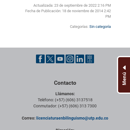
Actualizada: 23 de septiembre de 2022 2:16 PM
Fecha de Publicación:
18 de noviembre de 2014 2:42
PM
Categorías:
Sin categoría
Pie de página con información de contacto, redes sociales y datos ins
Menú
Contacto
Llámanos:
Teléfono: (+57) (606) 3137518
Conmutador: (+57) (606) 313 7300
Correo:
licenciaturaenbilinguismo
@utp.edu.co