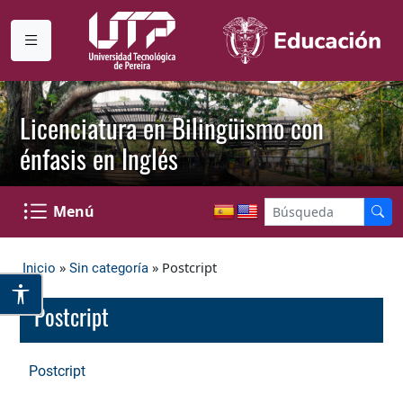
Licenciatura en Bilingüismo con
énfasis en Inglés
Menú
»
» Postcript
Inicio
Sin categoría
Postcript
Postcript