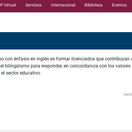
P Virtual
Servicios
Internacional
Biblioteca
Eventos
mo con énfasis en inglés es formar licenciados que contribuyan a 
del bilingüismo para responder, en concordancia con los valores
el sector educativo.
Fech