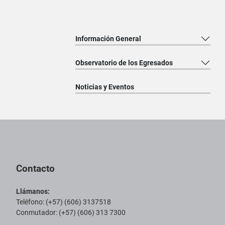
Información General
Observatorio de los Egresados
Noticias y Eventos
Pie de página con información de contacto, redes sociales y datos ins
Contacto
Llámanos:
Teléfono: (+57) (606) 3137518
Conmutador: (+57) (606) 313 7300